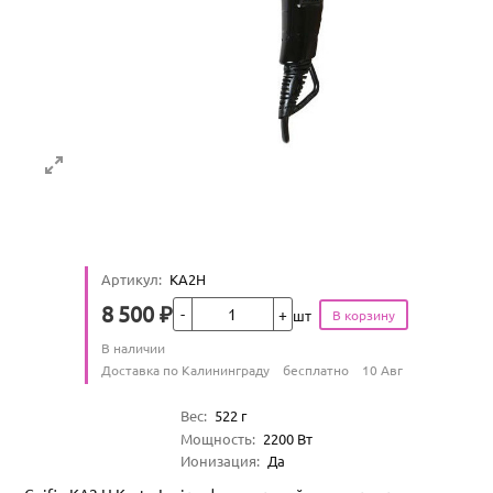
Артикул
:
KA2H
Кол-во
8 500
₽
шт
Цена
Количество
В наличии
:
Условия доставки
Доставка по Калининграду
бесплатно
10 Авг
Характеристики
Вес
:
522
г
Мощность
:
2200
Вт
Ионизация
:
Да