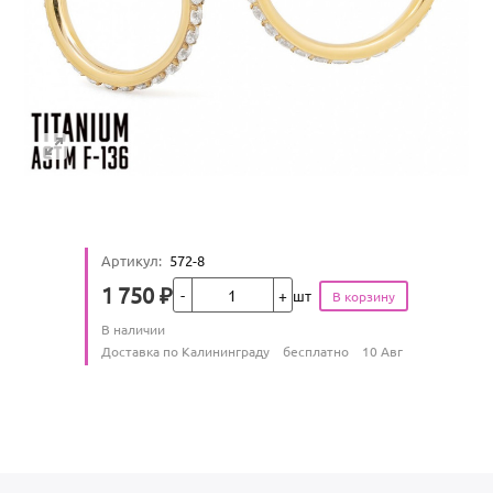
Артикул
:
572-8
Кол-во
1 750
₽
шт
Цена
Количество
В наличии
:
Условия доставки
Доставка по Калининграду
бесплатно
10 Авг