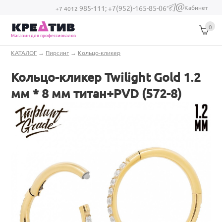
Перейти к основному содержанию
Кабинет
985-111;
+7(952)-165-85-06
(link sends e-
+7 4012
mail)
0
Магазин для профессионалов
Вы здесь
КАТАЛОГ
→
Пирсинг
→
Кольцо-кликер
Кольцо-кликер Twilight Gold 1.2
мм * 8 мм титан+PVD (572-8)