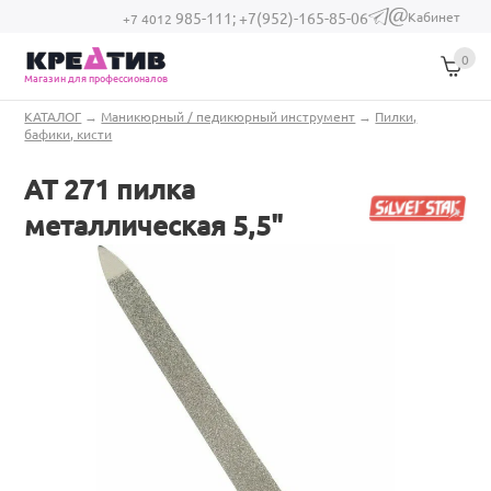
Перейти к основному содержанию
Кабинет
985-111;
+7(952)-165-85-06
(link sends e-
+7 4012
mail)
0
Магазин для профессионалов
Вы здесь
КАТАЛОГ
→
Маникюрный / педикюрный инструмент
→
Пилки,
бафики, кисти
АТ 271 пилка
металлическая 5,5"