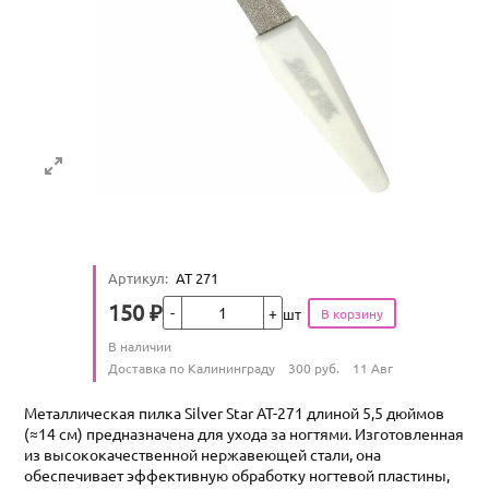
Артикул
:
АТ 271
Кол-во
150
₽
шт
Цена
Количество
В наличии
:
Условия доставки
Доставка по Калининграду
300
руб.
11 Авг
Металлическая пилка Silver Star АТ-271 длиной 5,5 дюймов
(≈14 см) предназначена для ухода за ногтями. Изготовленная
из высококачественной нержавеющей стали, она
обеспечивает эффективную обработку ногтевой пластины,