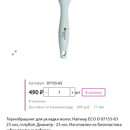
Артикул
:
07155-03
Кол-во
490
₽
шт
Цена
Количество
В наличии
:
Условия доставки
Доставка по Калининграду
300
руб.
11 Авг
Термобрашинг для укладки волос Hairway ECO D 07155-03
25 мм, голубой. Диаметр - 25 мм. Изготовлен из биопластика
и без вредных добавок