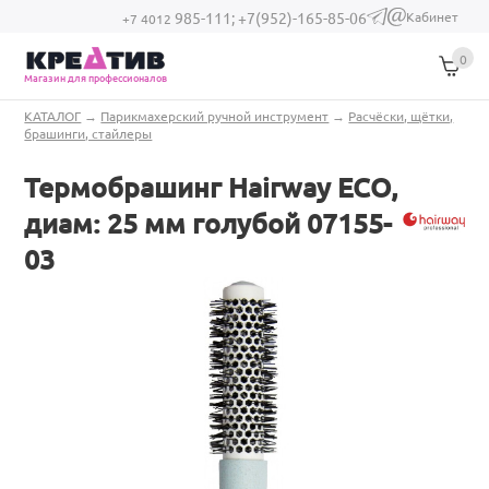
Перейти к основному содержанию
Кабинет
985-111;
+7(952)-165-85-06
(link sends e-
+7 4012
mail)
0
Магазин для профессионалов
Вы здесь
КАТАЛОГ
→
Парикмахерский ручной инструмент
→
Расчёски, щётки,
брашинги, стайлеры
Термобрашинг Hairway ECO,
диам: 25 мм голубой 07155-
03