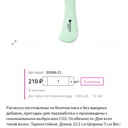
Артикул
:
05096-23
Кол-во
210
₽
шт
Цена
Количество
В наличии
:
Условия доставки
Доставка по Калининграду
300
руб.
12 Авг
Расчески изготовлены из биопластика и без вредных
добавок, пригодны для переработки и произведены с
минимальными выбросами CO2. Особенности: Для всех
типов волос. Термостойкие. Длина: 22,5 см Ширина: 5 см Вес: