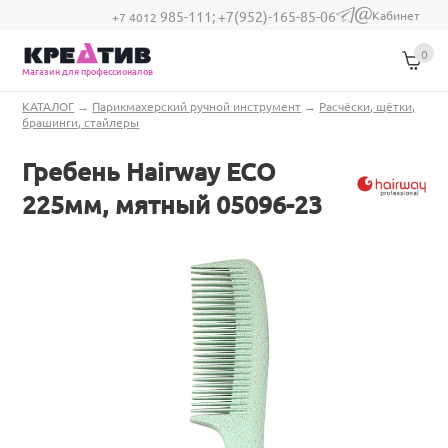
Перейти к основному содержанию
Кабинет
985-111;
+7(952)-165-85-06
(link sends e-
+7 4012
mail)
0
Магазин для профессионалов
Вы здесь
КАТАЛОГ
→
Парикмахерский ручной инструмент
→
Расчёски, щётки,
брашинги, стайлеры
Гребень Hairway ECO
225мм, мятный 05096-23