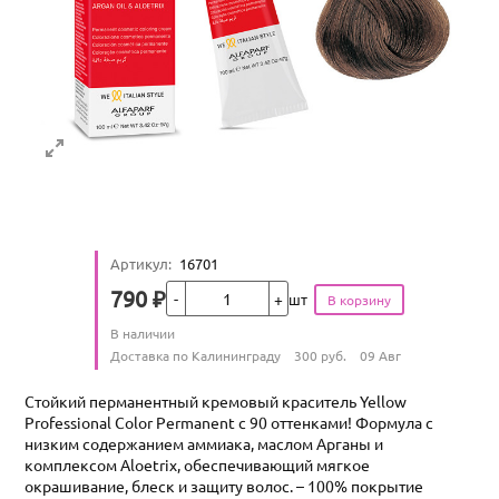
Артикул
:
16701
Кол-во
790
₽
шт
Цена
Количество
В наличии
:
Условия доставки
Доставка по Калининграду
300
руб.
09 Авг
Стойкий перманентный кремовый краситель Yellow
Professional Color Permanent с 90 оттенками! Формула с
низким содержанием аммиака, маслом Арганы и
комплексом Aloetrix, обеспечивающий мягкое
окрашивание, блеск и защиту волос. – 100% покрытие