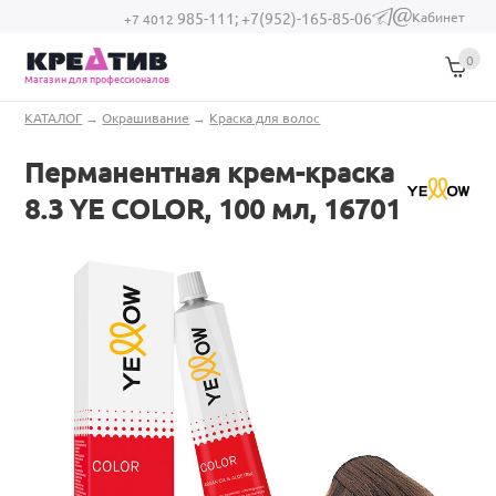
Перейти к основному содержанию
Кабинет
985-111;
+7(952)-165-85-06
(link sends e-
+7 4012
mail)
0
Магазин для профессионалов
Вы здесь
КАТАЛОГ
→
Окрашивание
→
Краска для волос
Перманентная крем-краска
8.3 YE COLOR, 100 мл, 16701