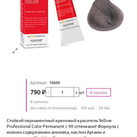
Артикул
:
16669
Кол-во
790
₽
шт
Цена
Количество
В наличии
:
Условия доставки
Доставка по Калининграду
300
руб.
09 Авг
Стойкий перманентный кремовый краситель Yellow
Professional Color Permanent с 90 оттенками! Формула с
низким содержанием аммиака, маслом Арганы и