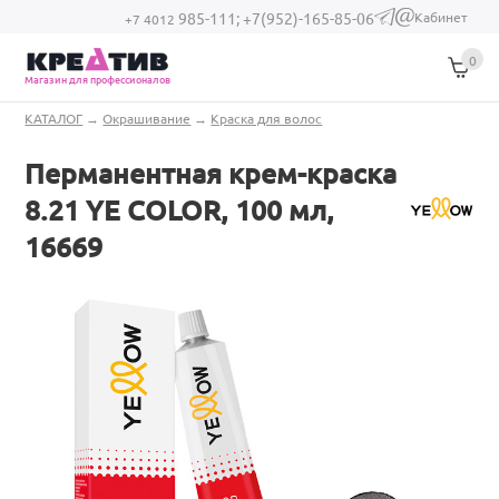
Перейти к основному содержанию
Кабинет
985-111;
+7(952)-165-85-06
(link sends e-
+7 4012
mail)
0
Магазин для профессионалов
Вы здесь
КАТАЛОГ
→
Окрашивание
→
Краска для волос
Перманентная крем-краска
8.21 YE COLOR, 100 мл,
16669