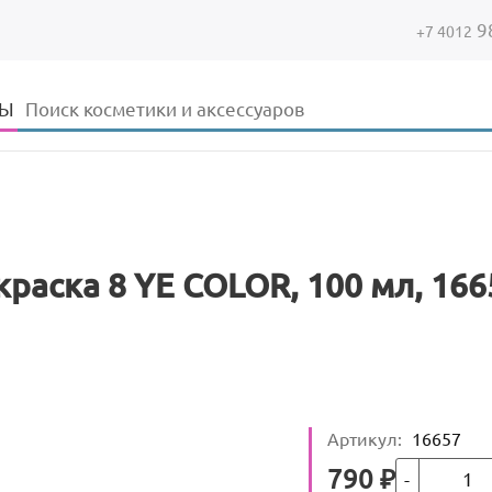
9
+7 4012
Форма поиска
Поиск
ДЫ
раска 8 YE COLOR, 100 мл, 166
Артикул
:
16657
Кол-во
Цена
790
₽