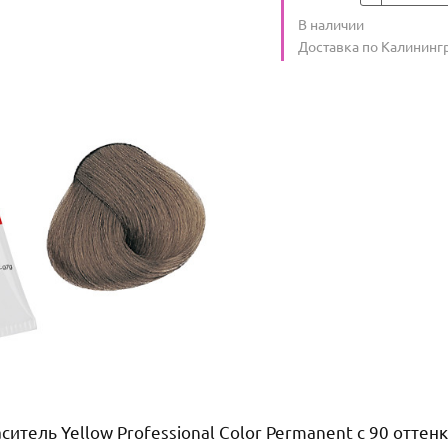
Количество
В наличии
:
Условия доставки
Доставка по Калининг
тель Yellow Professional Color Permanent с 90 отте