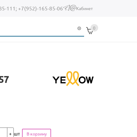
85-111;
+7(952)-165-85-06
(link sends e-mail)
Кабинет
0
57
шт