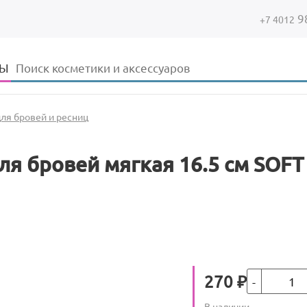
9
+7 4012
Форма поиска
Поиск
ДЫ
для бровей и ресниц
ля бровей мягкая 16.5 см SOFT
Кол-во
Цена
270
₽
Количество
В наличии
: