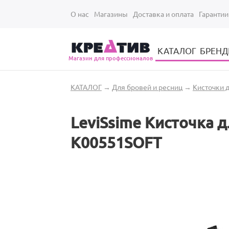
Перейти к основному содержанию
О нас
Магазины
Доставка и оплата
Гарантии
КАТАЛОГ
БРЕН
Магазин для профессионалов
Электрические инструменты для укладки и стрижки волос
Парикмахерские принадлежности
Парикмахерский ручной инструмент
Маникюрный / педикюрный инструмент
Оборудование для маникюра и педикюра
Вы здесь
КАТАЛОГ
→
Для бровей и ресниц
→
Кисточки 
LeviSsime Кисточка д
K00551SOFT