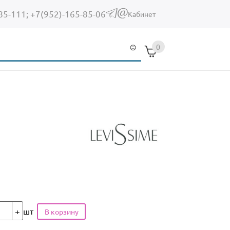
85-111;
+7(952)-165-85-06
(link sends e-mail)
Кабинет
0
шт