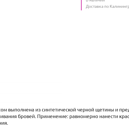
Условия доставки
Доставка по Калининг
осом выполнена из синтетической черной щетины и пр
шивания бровей. Применение: равномерно нанести кра
ния.