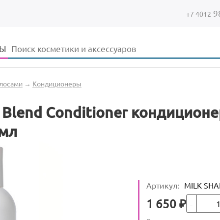
9
+7 4012
Форма поиска
Поиск
ДЫ
олосами
→
Кондиционеры
g Blend Conditioner кондицион
 мл
Артикул
:
MILK SHA
Кол-во
Цена
1 650
₽