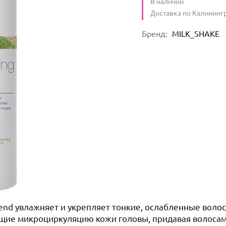
Количество
В наличии
:
Условия доставки
Доставка по Калининг
Характеристики
Бренд
:
MILK_SHAKE
lend увлажняет и укрепляет тонкие, ослабленные волос
щие микроциркуляцию кожи головы, придавая волосам 