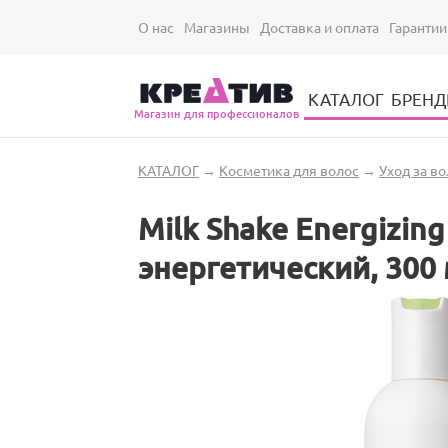
Перейти к основному содержанию
О нас
Магазины
Доставка и оплата
Гарантии
КАТАЛОГ
БРЕН
Магазин для профессионалов
Электрические инструменты для укладки и стрижки волос
Парикмахерские принадлежности
Парикмахерский ручной инструмент
Маникюрный / педикюрный инструмент
Оборудование для маникюра и педикюра
Вы здесь
КАТАЛОГ
→
Косметика для волос
→
Уход за в
Milk Shake Energizin
энергетический, 300