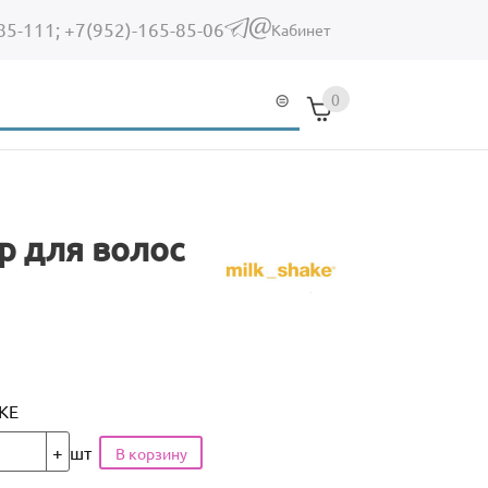
85-111;
+7(952)-165-85-06
(link sends e-mail)
Кабинет
0
ер для волос
KE
шт