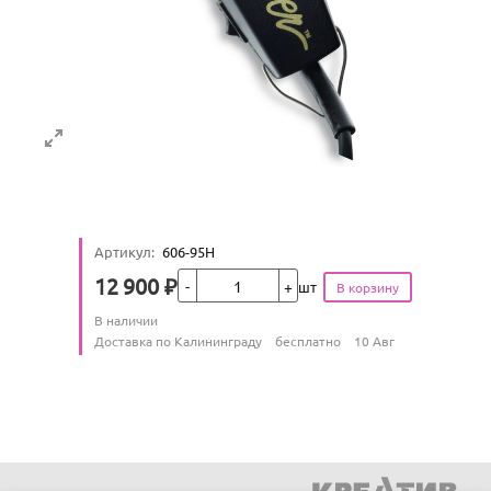
Артикул
:
606-95H
Кол-во
12 900
₽
шт
Цена
Количество
В наличии
:
Условия доставки
Доставка по Калининграду
бесплатно
10 Авг