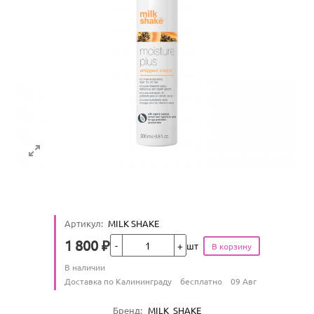
Артикул
:
MILK SHAKE
Кол-во
1 800
₽
шт
Цена
Количество
В наличии
:
Условия доставки
Доставка по Калининграду
бесплатно
09 Авг
Характеристики
Бренд
:
MILK_SHAKE