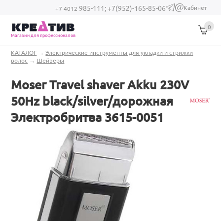
Перейти к основному содержанию
Кабинет
985-111;
+7(952)-165-85-06
(link sends e-
+7 4012
mail)
0
Магазин для профессионалов
Вы здесь
КАТАЛОГ
→
Электрические инструменты для укладки и стрижки
волос
→
Шейверы
Moser Travel shaver Akku 230V
50Hz black/silver/дорожная
Электробритва 3615-0051