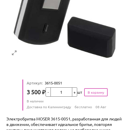
Артикул
:
3615-0051
Кол-во
3 500
₽
шт
Цена
Количество
В наличии
:
Условия доставки
Доставка по Калининграду
бесплатно
08 Авг
Электробритва MOSER 3615-0051, разработанная для людей
в движении, обеспечивает идеальное бритье, повторяя
контуры лица и устраняя волосы на подбородке и шее.