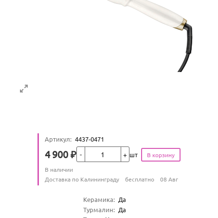
Артикул
:
4437-0471
Кол-во
4 900
₽
шт
Цена
Количество
В наличии
:
Условия доставки
Доставка по Калининграду
бесплатно
08 Авг
Характеристики
Керамика
:
Да
Турмалин
:
Да