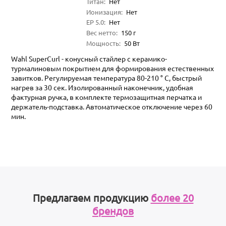
Титан
:
Нет
Ионизация
:
Нет
EP 5.0
:
Нет
Вес нетто
:
150
г
Мощность
:
50
Вт
Wahl SuperCurl - конусный стайлер с керамико-
турмалиновым покрытием для формирования естественных
завитков. Регулируемая температура 80-210 ° C, быстрый
нагрев за 30 сек. Изолированный наконечник, удобная
фактурная ручка, в комплекте термозащитная перчатка и
держатель-подставка. Автоматическое отключение через 60
мин.
Предлагаем продукцию
более 20
брендов