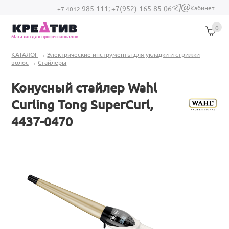
Перейти к основному содержанию
Кабинет
985-111;
+7(952)-165-85-06
(link sends e-
+7 4012
mail)
0
Магазин для профессионалов
Вы здесь
КАТАЛОГ
→
Электрические инструменты для укладки и стрижки
волос
→
Стайлеры
Конусный стайлер Wahl
Curling Tong SuperCurl,
4437-0470