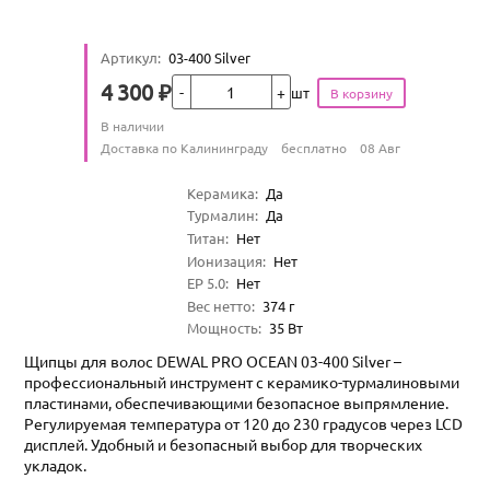
Артикул
:
03-400 Silver
Кол-во
4 300
₽
шт
Цена
Количество
В наличии
:
Условия доставки
Доставка по Калининграду
бесплатно
08 Авг
Характеристики
Керамика
:
Да
Турмалин
:
Да
Титан
:
Нет
Ионизация
:
Нет
EP 5.0
:
Нет
Вес нетто
:
374
г
Мощность
:
35
Вт
Щипцы для волос DEWAL PRO OCEAN 03-400 Silver –
профессиональный инструмент с керамико-турмалиновыми
пластинами, обеспечивающими безопасное выпрямление.
Регулируемая температура от 120 до 230 градусов через LCD
дисплей. Удобный и безопасный выбор для творческих
укладок.