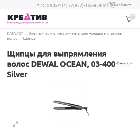
Перейти к основному содержанию
Кабинет
985-111;
+7(952)-165-85-06
(link sends e-
+7 4012
mail)
0
Магазин для профессионалов
Вы здесь
КАТАЛОГ
→
Электрические инструменты для укладки и стрижки
волос
→
Щипцы
Щипцы для выпрямления
волос DEWAL OCEAN, 03-400
Silver