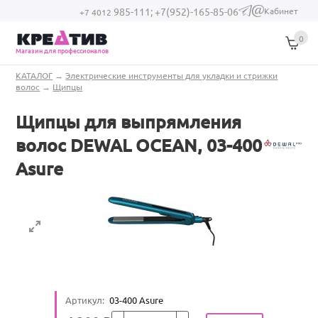
Перейти к основному содержанию
Кабинет
985-111;
+7(952)-165-85-06
(link sends e-
+7 4012
mail)
0
Магазин для профессионалов
Вы здесь
КАТАЛОГ
→
Электрические инструменты для укладки и стрижки
волос
→
Щипцы
Щипцы для выпрямления
волос DEWAL OCEAN, 03-400
Asure
Артикул
:
03-400 Asure
Кол-во