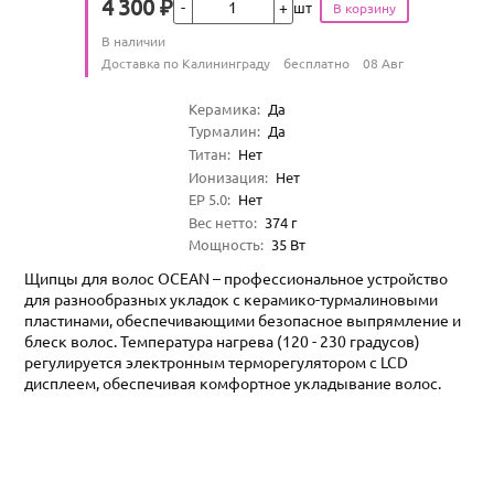
4 300
₽
шт
Цена
Количество
В наличии
:
Условия доставки
Доставка по Калининграду
бесплатно
08 Авг
Характеристики
Керамика
:
Да
Турмалин
:
Да
Титан
:
Нет
Ионизация
:
Нет
EP 5.0
:
Нет
Вес нетто
:
374
г
Мощность
:
35
Вт
Щипцы для волос OCEAN – профессиональное устройство
для разнообразных укладок с керамико-турмалиновыми
пластинами, обеспечивающими безопасное выпрямление и
блеск волос. Температура нагрева (120 - 230 градусов)
регулируется электронным терморегулятором с LCD
дисплеем, обеспечивая комфортное укладывание волос.