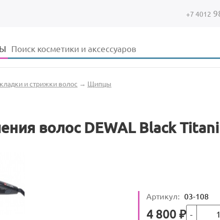
9
+7 4012
Форма поиска
Поиск
ДЫ
кладки и стрижки волос
→
Щипцы
ия волос DEWAL Black Titani
Артикул
:
03-108
Кол-во
Цена
4 800
₽