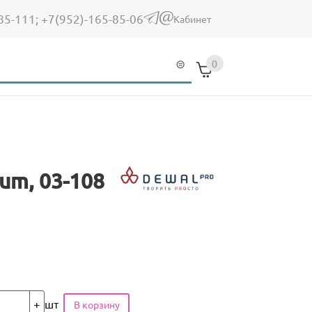
85-111;
+7(952)-165-85-06
(link sends e-mail)
Кабинет
0
um, 03-108
шт