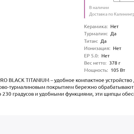
Количество
В наличии
:
Условия доставки
Доставка по Калининг
Характеристики
Керамика
:
Нет
Турмалин
:
Да
Титан
:
Да
Ионизация
:
Нет
EP 5.0
:
Нет
Вес нетто
:
378
г
Мощность
:
105
Вт
O BLACK TITANIUM – удобное компактное устройство 
ново-турмалиновым покрытием бережно обрабатывают во
о 230 градусов и удобными функциями, эти щипцы обе