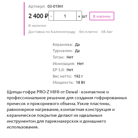
Артикул
:
03-019М
Кол-во
2 400
₽
шт
Цена
Количество
В наличии
:
Условия доставки
Доставка по Калининграду
бесплатно
08 Авг
Характеристики
Керамика
:
Да
Турмалин
:
Да
Титан
:
Нет
Ионизация
:
Нет
EP 5.0
:
Нет
Вес нетто
:
192
г
Мощность
:
18
Вт
Щипцы-гофре PRO-Z MINI от Dewal - компактное и
профессиональное решение для создания гофрированных
причесок и прикорневого объема. Узкие пластины,
равномерное нагревание, компактная конструкция и
керамическое покрытие делают их идеальным
инструментом для парикмахерских и домашнего
использования.