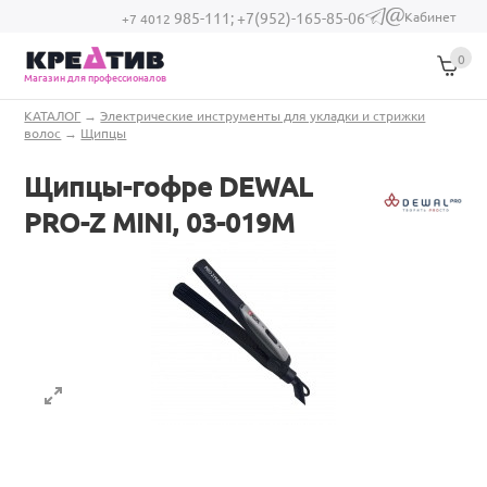
Перейти к основному содержанию
Кабинет
985-111;
+7(952)-165-85-06
(link sends e-
+7 4012
mail)
0
Магазин для профессионалов
Вы здесь
КАТАЛОГ
→
Электрические инструменты для укладки и стрижки
волос
→
Щипцы
Щипцы-гофре DEWAL
PRO-Z MINI, 03-019M