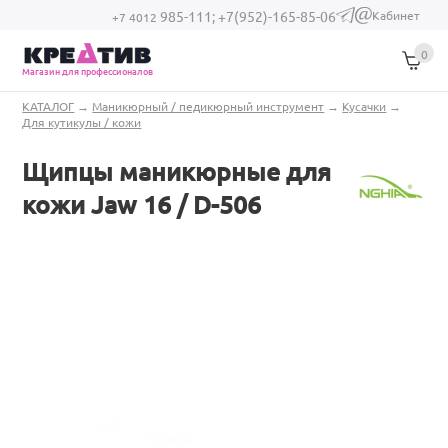
Перейти к основному содержанию
Кабинет
985-111;
+7(952)-165-85-06
(link sends e-
+7 4012
mail)
0
Магазин для профессионалов
Вы здесь
КАТАЛОГ
→
Маникюрный / педикюрный инструмент
→
Кусачки
→
Для кутикулы / кожи
Щипцы маникюрные для
кожи Jaw 16 / D-506