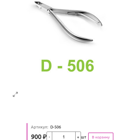
Артикул
:
D-506
Кол-во
900
₽
шт
Цена