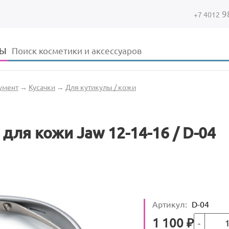
9
+7 4012
Форма поиска
Поиск
ДЫ
умент
→
Кусачки
→
Для кутикулы / кожи
я кожи Jaw 12-14-16 / D-04
Артикул
:
D-04
Кол-во
Цена
1 100
₽