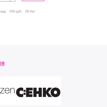
раду
300
руб.
08 Авг
ов