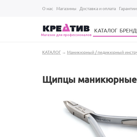
Перейти к основному содержанию
О нас
Магазины
Доставка и оплата
Гарантии
КАТАЛОГ
БРЕН
Магазин для профессионалов
Электрические инструменты для укладки и стрижки волос
Парикмахерские принадлежности
Парикмахерский ручной инструмент
Маникюрный / педикюрный инструмент
Оборудование для маникюра и педикюра
Вы здесь
КАТАЛОГ
→
Маникюрный / педикюрный инстр
Щипцы маникюрные дл