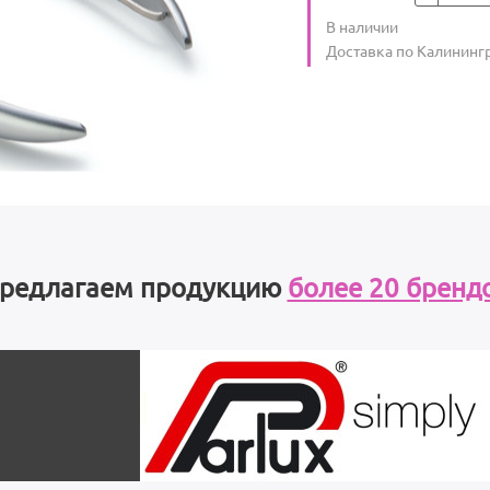
Количество
В наличии
:
Условия доставки
Доставка по Калининг
редлагаем продукцию
более 20 бренд