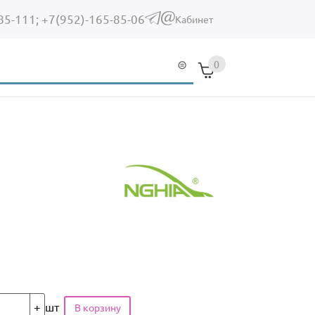
85-111;
+7(952)-165-85-06
(link sends e-mail)
Кабинет
0
шт