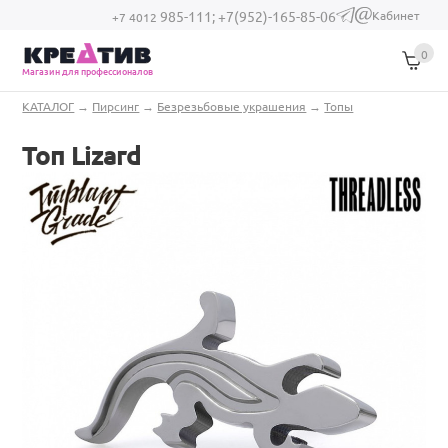
Перейти к основному содержанию
Кабинет
985-111;
+7(952)-165-85-06
(link sends e-
+7 4012
mail)
0
Магазин для профессионалов
Вы здесь
КАТАЛОГ
→
Пирсинг
→
Безрезьбовые украшения
→
Топы
Топ Lizard