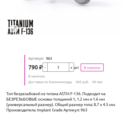
Артикул
:
963
Кол-во
790
₽
шт
Цена
Количество
В наличии
:
Условия доставки
Доставка по Калининграду
300
руб.
09 Авг
Топ безрезьбовой из титана ASTM F-136. Подходит на
БЕЗРЕЗЬБОВЫЕ основы толщиной 1, 1.2 мм и 1.6 мм
(универсальный размер). Общий размер топа: 8.7 х 4.5 мм.
Производитель: Implant Grade Артикул: 963