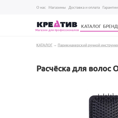
Перейти к основному содержанию
О нас
Магазины
Доставка и оплата
Гарантии
КАТАЛОГ
БРЕН
Магазин для профессионалов
Электрические инструменты для укладки и стрижки волос
Парикмахерские принадлежности
Парикмахерский ручной инструмент
Маникюрный / педикюрный инструмент
Оборудование для маникюра и педикюра
Вы здесь
КАТАЛОГ
→
Парикмахерский ручной инструме
Расчёска для волос Ol