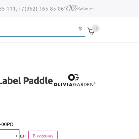
85-111;
+7(952)-165-85-06
(link sends e-mail)
Кабинет
0
Label Paddle
-00PDL
шт