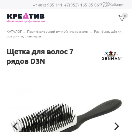
Перейти к основному содержанию
Кабинет
985-111;
+7(952)-165-85-06
(link sends e-
+7 4012
mail)
0
Магазин для профессионалов
Вы здесь
КАТАЛОГ
→
Парикмахерский ручной инструмент
→
Расчёски, щётки,
брашинги, стайлеры
Щетка для волос 7
рядов D3N