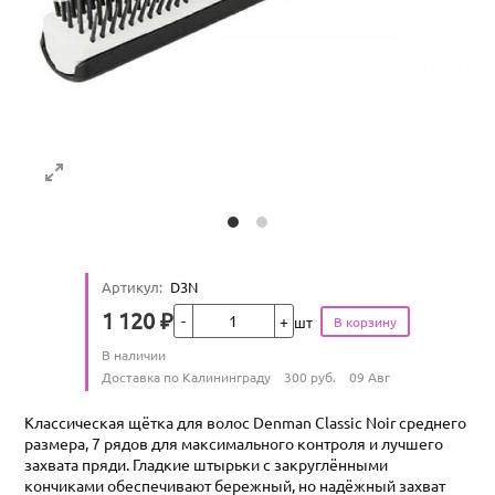
Артикул
:
D3N
Кол-во
1 120
₽
шт
Цена
Количество
В наличии
:
Условия доставки
Доставка по Калининграду
300
руб.
09 Авг
Классическая щётка для волос Denman Classic Noir среднего
размера, 7 рядов для максимального контроля и лучшего
захвата пряди. Гладкие штырьки с закруглёнными
кончиками обеспечивают бережный, но надёжный захват