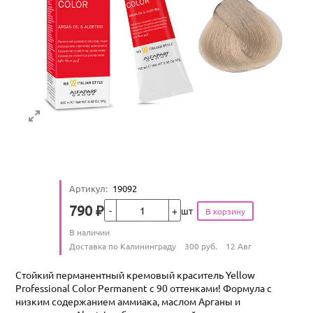
Артикул
:
19092
Кол-во
790
₽
шт
Цена
Количество
В наличии
:
Условия доставки
Доставка по Калининграду
300
руб.
12 Авг
Стойкий перманентный кремовый краситель Yellow
Professional Color Permanent с 90 оттенками! Формула с
низким содержанием аммиака, маслом Арганы и