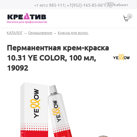
Перейти к основному содержанию
Кабинет
985-111;
+7(952)-165-85-06
(link sends e-
+7 4012
mail)
0
Магазин для профессионалов
Вы здесь
КАТАЛОГ
→
Окрашивание
→
Краска для волос
Перманентная крем-краска
10.31 YE COLOR, 100 мл,
19092