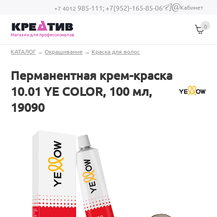
Перейти к основному содержанию
Кабинет
985-111;
+7(952)-165-85-06
(link sends e-
+7 4012
mail)
0
Магазин для профессионалов
Вы здесь
КАТАЛОГ
→
Окрашивание
→
Краска для волос
Перманентная крем-краска
10.01 YE COLOR, 100 мл,
19090