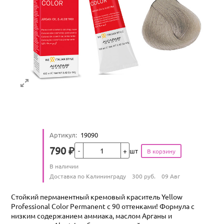
Артикул
:
19090
Кол-во
790
₽
шт
Цена
Количество
В наличии
:
Условия доставки
Доставка по Калининграду
300
руб.
09 Авг
Стойкий перманентный кремовый краситель Yellow
Professional Color Permanent с 90 оттенками! Формула с
низким содержанием аммиака, маслом Арганы и