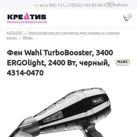
Перейти к основному содержанию
Кабинет
985-111;
+7(952)-165-85-06
(link sends e-
+7 4012
mail)
0
Магазин для профессионалов
Вы здесь
КАТАЛОГ
→
Электрические инструменты для укладки и стрижки
волос
→
Фены
Фен Wahl TurboBooster, 3400
ERGOlight, 2400 Вт, черный,
4314-0470