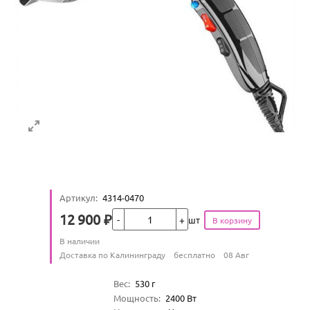
Артикул
:
4314-0470
Кол-во
12 900
₽
шт
Цена
Количество
В наличии
:
Условия доставки
Доставка по Калининграду
бесплатно
08 Авг
Характеристики
Вес
:
530
г
Мощность
:
2400
Вт