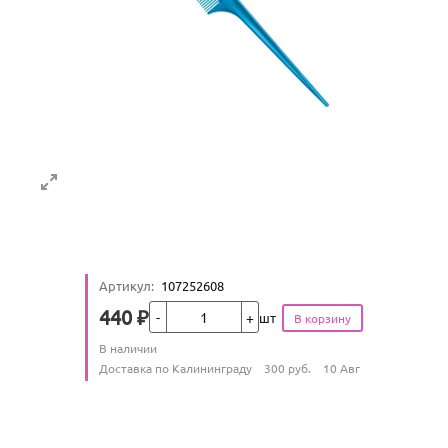
Артикул
:
107252608
Кол-во
440
₽
шт
Цена
Количество
В наличии
:
Условия доставки
Доставка по Калининграду
300
руб.
10 Авг