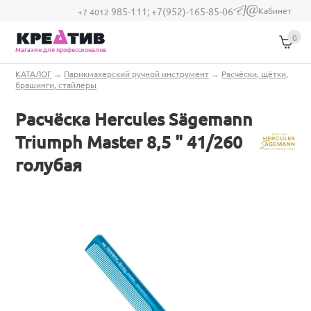
Перейти к основному содержанию
Кабинет
985-111;
+7(952)-165-85-06
(link sends e-
+7 4012
mail)
0
Магазин для профессионалов
Вы здесь
КАТАЛОГ
→
Парикмахерский ручной инструмент
→
Расчёски, щётки,
брашинги, стайлеры
Расчёска Hercules Sägemann
Triumph Master 8,5 " 41/260
голубая