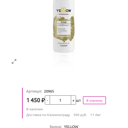
Артикул
:
20965
Кол-во
1 450
₽
шт
Цена
Количество
В наличии
:
Условия доставки
Доставка по Калининграду
300
руб.
11 Авг
Характеристики
Бренд
:
YELLOW