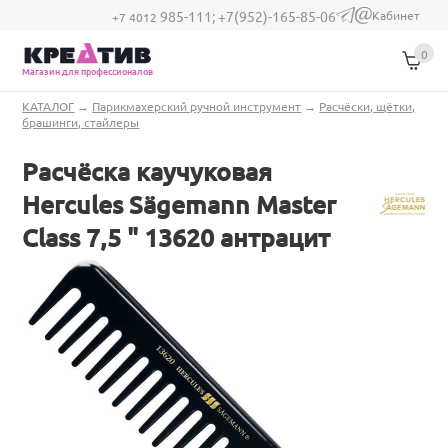
Перейти к основному содержанию
Кабинет
985-111;
+7(952)-165-85-06
(link sends e-
+7 4012
mail)
0
Магазин для профессионалов
Вы здесь
КАТАЛОГ
→
Парикмахерский ручной инструмент
→
Расчёски, щётки,
брашинги, стайлеры
Расчёска каучуковая
Hercules Sägemann Master
Class 7,5 " 13620 антрацит