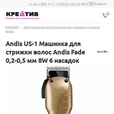
Перейти к основному содержанию
Кабинет
985-111;
+7(952)-165-85-06
(link sends e-
+7 4012
mail)
0
Магазин для профессионалов
Вы здесь
КАТАЛОГ
→
Электрические инструменты для укладки и стрижки
волос
Andis US-1 Машинка для
стрижки волос Andis Fade
0,2-0,5 мм 8W 6 насадок