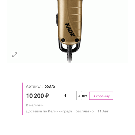
Артикул
:
66375
Кол-во
10 200
₽
шт
Цена
Количество
В наличии
:
Условия доставки
Доставка по Калининграду
бесплатно
11 Авг