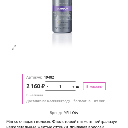
Артикул
:
19482
Кол-во
2 160
₽
шт
Цена
Количество
В наличии
:
Условия доставки
Доставка по Калининграду
бесплатно
09 Авг
Характеристики
Бренд
:
YELLOW
Мягко очищает волосы. Фиолетовый пигмент нейтрализует
нежелательные желтые оттенки, придавая волосам