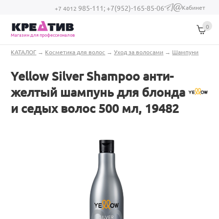
Перейти к основному содержанию
Кабинет
985-111;
+7(952)-165-85-06
(link sends e-
+7 4012
mail)
0
Магазин для профессионалов
Вы здесь
КАТАЛОГ
→
Косметика для волос
→
Уход за волосами
→
Шампуни
Yellow Silver Shampoo анти-
желтый шампунь для блонда
и седых волос 500 мл, 19482