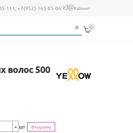
85-111;
+7(952)-165-85-06
(link sends e-mail)
Кабинет
0
х волос 500
шт