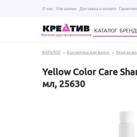
Перейти к основному содержанию
О нас
Магазины
Доставка и оплата
Гарантии
КАТАЛОГ
БРЕН
Магазин для профессионалов
Электрические инструменты для укладки и стрижки волос
Парикмахерские принадлежности
Парикмахерский ручной инструмент
Маникюрный / педикюрный инструмент
Оборудование для маникюра и педикюра
Вы здесь
КАТАЛОГ
→
Косметика для волос
→
Уход за в
Yellow Color Care S
мл, 25630