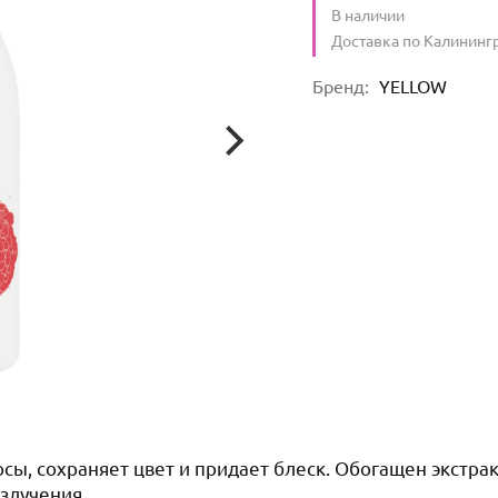
Количество
В наличии
:
Условия доставки
Доставка по Калининг
Характеристики
Бренд
:
YELLOW
, сохраняет цвет и придает блеск. Обогащен экстрак
злучения.