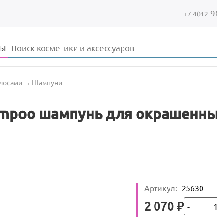
9
+7 4012
Форма поиска
Поиск
ДЫ
олосами
→
Шампуни
hampoo шампунь для окрашенны
Артикул
:
25630
Кол-во
Цена
2 070
₽