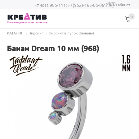
Перейти к основному содержанию
Кабинет
985-111;
+7(952)-165-85-06
(link sends e-
+7 4012
mail)
0
Магазин для профессионалов
Вы здесь
КАТАЛОГ
→
Пирсинг
→
Пирсинг в пупок (бананы)
Банан Dream 10 мм (968)