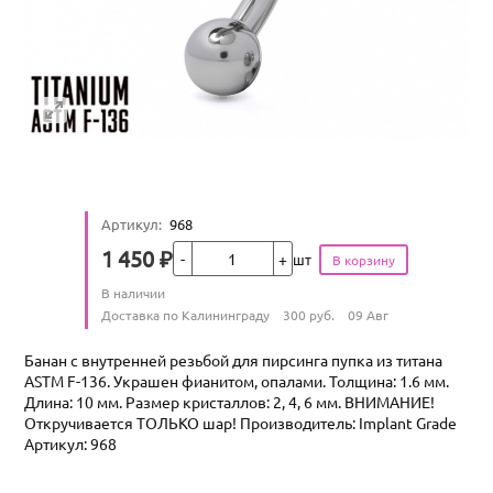
Артикул
:
968
Кол-во
1 450
₽
шт
Цена
Количество
В наличии
:
Условия доставки
Доставка по Калининграду
300
руб.
09 Авг
Банан с внутренней резьбой для пирсинга пупка из титана
ASTM F-136. Украшен фианитом, опалами. Толщина: 1.6 мм.
Длина: 10 мм. Размер кристаллов: 2, 4, 6 мм. ВНИМАНИЕ!
Откручивается ТОЛЬКО шар! Производитель: Implant Grade
Артикул: 968