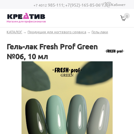
Перейти к основному содержанию
Кабинет
985-111;
+7(952)-165-85-06
(link sends e-
+7 4012
mail)
0
Магазин для профессионалов
Вы здесь
КАТАЛОГ
→
Продукция для ногтевого сервиса
→
Гель-лаки
Гель-лак Fresh Prof Green
№06, 10 мл