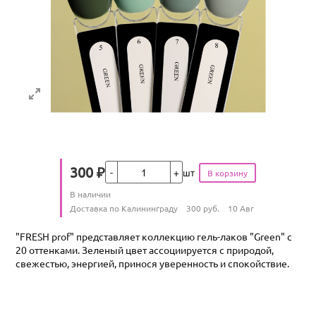
Кол-во
300
₽
шт
Цена
Количество
В наличии
:
Условия доставки
Доставка по Калининграду
300
руб.
10 Авг
"FRESH prof" представляет коллекцию гель-лаков "Green" с
20 оттенками. Зеленый цвет ассоциируется с природой,
свежестью, энергией, принося уверенность и спокойствие.