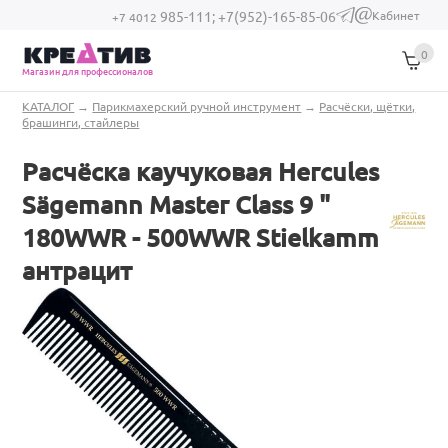
Перейти к основному содержанию
Кабинет
985-111;
+7(952)-165-85-06
(link sends e-
+7 4012
mail)
0
Магазин для профессионалов
Вы здесь
КАТАЛОГ
→
Парикмахерский ручной инструмент
→
Расчёски, щётки,
брашинги, стайлеры
Расчёска каучуковая Hercules
Sägemann Master Class 9 "
180WWR - 500WWR Stielkamm
антрацит