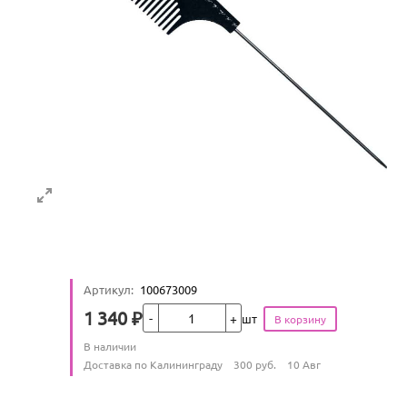
Артикул
:
100673009
Кол-во
1 340
₽
шт
Цена
Количество
В наличии
:
Условия доставки
Доставка по Калининграду
300
руб.
10 Авг