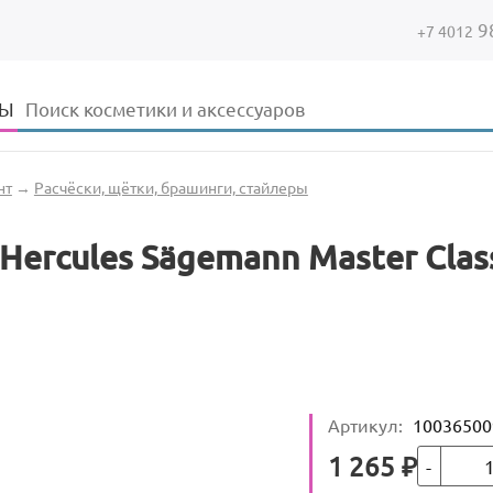
9
+7 4012
Форма поиска
Поиск
ДЫ
нт
→
Расчёски, щётки, брашинги, стайлеры
Hercules Sägemann Master Class 
Артикул
:
10036500
Кол-во
Цена
1 265
₽