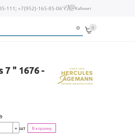
85-111;
+7(952)-165-85-06
(link sends e-mail)
Кабинет
0
7 " 1676 -
9
шт