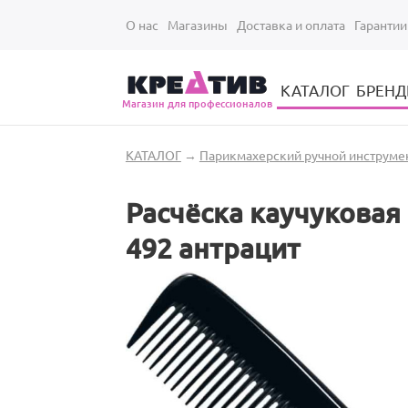
Перейти к основному содержанию
О нас
Магазины
Доставка и оплата
Гарантии
КАТАЛОГ
БРЕН
Магазин для профессионалов
Электрические инструменты для укладки и стрижки волос
Парикмахерские принадлежности
Парикмахерский ручной инструмент
Маникюрный / педикюрный инструмент
Оборудование для маникюра и педикюра
Вы здесь
КАТАЛОГ
→
Парикмахерский ручной инструме
Расчёска каучуковая 
492 антрацит