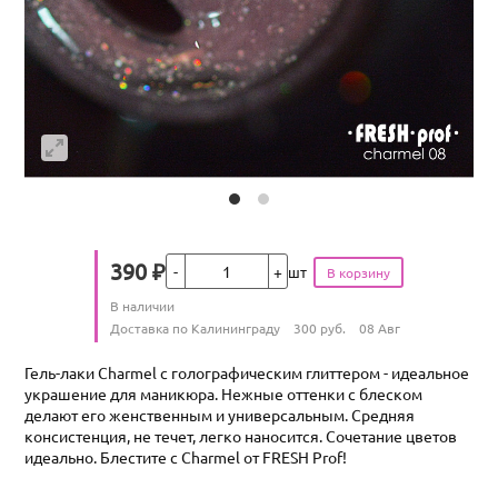
Кол-во
390
₽
шт
Цена
Количество
В наличии
:
Условия доставки
Доставка по Калининграду
300
руб.
08 Авг
Гель-лаки Charmel с голографическим глиттером - идеальное
украшение для маникюра. Нежные оттенки с блеском
делают его женственным и универсальным. Средняя
консистенция, не течет, легко наносится. Сочетание цветов
идеально. Блестите с Charmel от FRESH Prof!