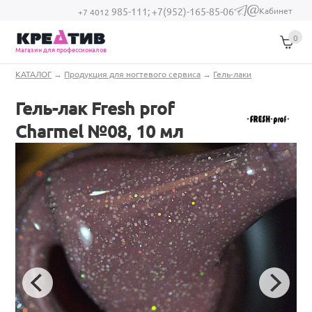
Перейти к основному содержанию
Кабинет
985-111;
+7(952)-165-85-06
(link sends e-
+7 4012
mail)
0
Магазин для профессионалов
Вы здесь
КАТАЛОГ
→
Продукция для ногтевого сервиса
→
Гель-лаки
Гель-лак Fresh prof
Charmel №08, 10 мл