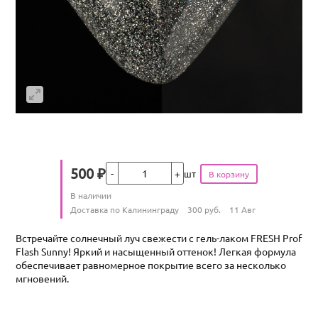
Кол-во
500
₽
шт
Цена
Количество
В наличии
:
Условия доставки
Доставка по Калининграду
300
руб.
11 Авг
Встречайте солнечный луч свежести с гель-лаком FRESH Prof
Flash Sunny! Яркий и насыщенный оттенок! Легкая формула
обеспечивает равномерное покрытие всего за несколько
мгновений.