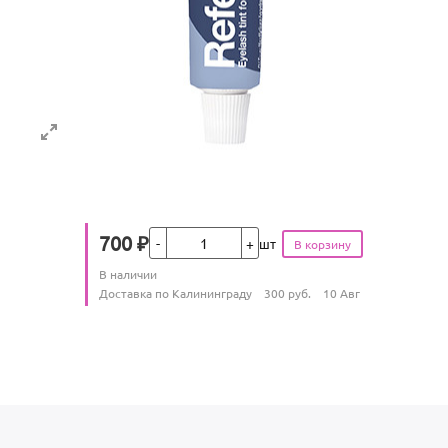
Кол-во
700
₽
шт
Цена
Количество
В наличии
:
Условия доставки
Доставка по Калининграду
300
руб.
10 Авг