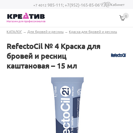
Перейти к основному содержанию
Кабинет
985-111;
+7(952)-165-85-06
(link sends e-
+7 4012
mail)
0
Магазин для профессионалов
Вы здесь
КАТАЛОГ
→
Для бровей и ресниц
→
Краска для бровей и ресниц
RefectoCil № 4 Краска для
бровей и ресниц
каштановая – 15 мл