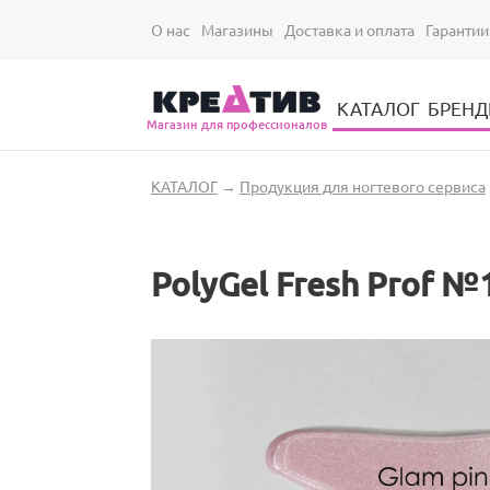
Перейти к основному содержанию
О нас
Магазины
Доставка и оплата
Гарантии
КАТАЛОГ
БРЕН
Магазин для профессионалов
Электрические инструменты для укладки и стрижки волос
Парикмахерские принадлежности
Парикмахерский ручной инструмент
Маникюрный / педикюрный инструмент
Оборудование для маникюра и педикюра
Вы здесь
КАТАЛОГ
→
Продукция для ногтевого сервиса
PolyGel Fresh Prof №