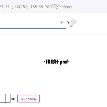
85-111;
+7(952)-165-85-06
(link sends e-mail)
Кабинет
0
шт