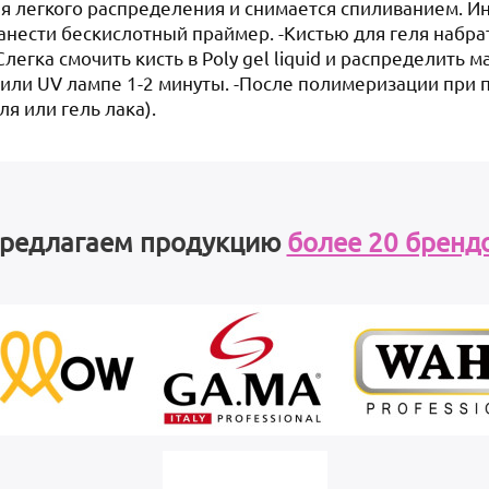
 для легкого распределения и снимается спиливанием. 
анести бескислотный праймер. -Кистью для геля набра
Слегка смочить кисть в Poly gel liquid и распределить
d или UV лампе 1-2 минуты. -После полимеризации при
я или гель лака).
редлагаем продукцию
более 20 бренд