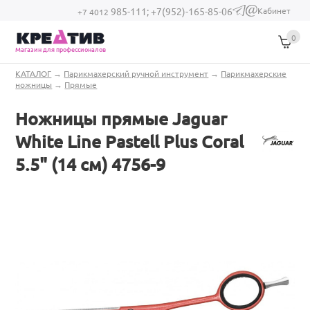
Перейти к основному содержанию
Кабинет
985-111;
+7(952)-165-85-06
(link sends e-
+7 4012
mail)
0
Магазин для профессионалов
Вы здесь
КАТАЛОГ
→
Парикмахерский ручной инструмент
→
Парикмахерские
ножницы
→
Прямые
Ножницы прямые Jaguar
White Line Pastell Plus Coral
5.5" (14 см) 4756-9