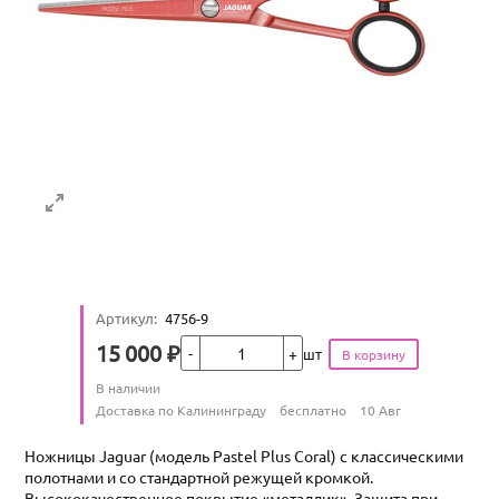
Артикул
:
4756-9
Кол-во
15 000
₽
шт
Цена
Количество
В наличии
:
Условия доставки
Доставка по Калининграду
бесплатно
10 Авг
Ножницы Jaguar (модель Pastel Plus Coral) с классическими
полотнами и со стандартной режущей кромкой.
Высококачественное покрытие «металлик». Защита при