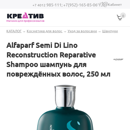
Перейти к основному содержанию
Кабинет
985-111;
+7(952)-165-85-06
(link sends e-
+7 4012
mail)
0
Магазин для профессионалов
Вы здесь
КАТАЛОГ
→
Косметика для волос
→
Уход за волосами
→
Шампуни
Alfaparf Semi Di Lino
Reconstruction Reparative
Shampoo шампунь для
повреждённых волос, 250 мл