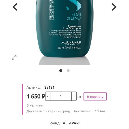
Артикул
:
25121
Кол-во
1 650
₽
шт
Цена
Количество
В наличии
:
Условия доставки
Доставка по Калининграду
бесплатно
10 Авг
Характеристики
Бренд
:
ALFAPARF