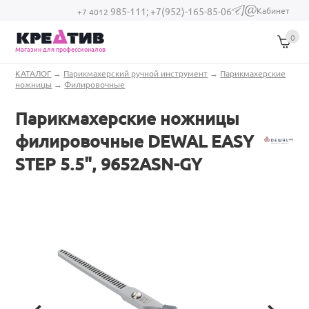
Перейти к основному содержанию
Кабинет
985-111;
+7(952)-165-85-06
(link sends e-
+7 4012
mail)
0
Магазин для профессионалов
Вы здесь
КАТАЛОГ
→
Парикмахерский ручной инструмент
→
Парикмахерские
ножницы
→
Филировочные
Парикмахерские ножницы
филировочные DEWAL EASY
STEP 5.5", 9652ASN-GY