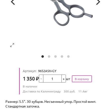
Артикул
:
9652ASN-GY
Кол-во
1 350
₽
шт
Цена
Количество
В наличии
:
Условия доставки
Доставка по Калининграду
300
руб.
11 Авг
Размер: 5.5". 30 зубцов. Несъемный упор. Простой винт.
Стандартная заточка.