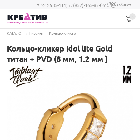
Перейти к основному содержанию
Кабинет
985-111;
+7(952)-165-85-06
(link sends e-
+7 4012
mail)
0
Магазин для профессионалов
Вы здесь
КАТАЛОГ
→
Пирсинг
→
Кольцо-кликер
Кольцо-кликер Idol lite Gold
титан + PVD (8 мм, 1.2 мм )