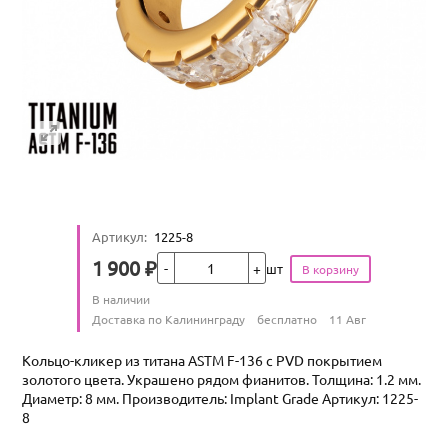
Артикул
:
1225-8
Кол-во
1 900
₽
шт
Цена
Количество
В наличии
:
Условия доставки
Доставка по Калининграду
бесплатно
11 Авг
Кольцо-кликер из титана ASTM F-136 с PVD покрытием
золотого цвета. Украшено рядом фианитов. Толщина: 1.2 мм.
Диаметр: 8 мм. Производитель: Implant Grade Артикул: 1225-
8