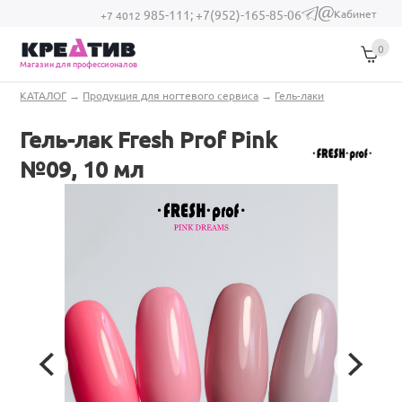
Перейти к основному содержанию
Кабинет
985-111;
+7(952)-165-85-06
(link sends e-
+7 4012
mail)
0
Магазин для профессионалов
Вы здесь
КАТАЛОГ
→
Продукция для ногтевого сервиса
→
Гель-лаки
Гель-лак Fresh Prof Pink
№09, 10 мл