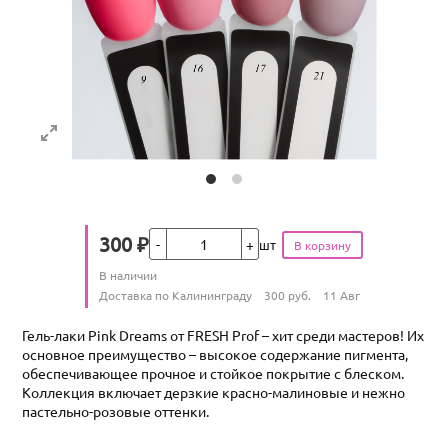
Кол-во
300
₽
шт
Цена
Количество
В наличии
:
Условия доставки
Доставка по Калининграду
300
руб.
11 Авг
Гель-лаки Pink Dreams от FRESH Prof – хит среди мастеров! Их
основное преимущество – высокое содержание пигмента,
обеспечивающее прочное и стойкое покрытие с блеском.
Коллекция включает дерзкие красно-малиновые и нежно
пастельно-розовые оттенки.