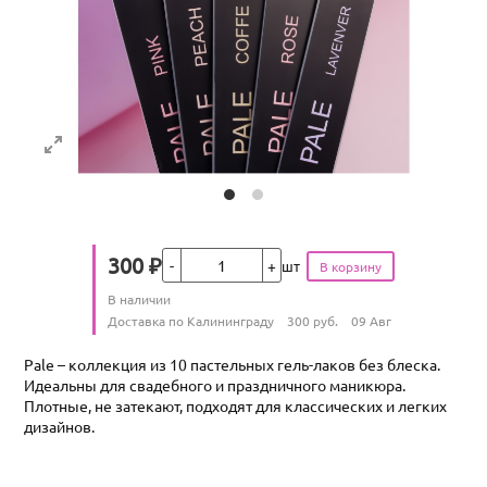
Кол-во
300
₽
шт
Цена
Количество
В наличии
:
Условия доставки
Доставка по Калининграду
300
руб.
09 Авг
Pale – коллекция из 10 пастельных гель-лаков без блеска.
Идеальны для свадебного и праздничного маникюра.
Плотные, не затекают, подходят для классических и легких
дизайнов.