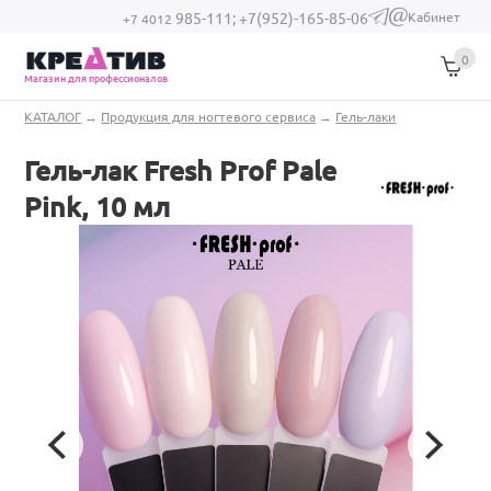
Перейти к основному содержанию
Кабинет
985-111;
+7(952)-165-85-06
(link sends e-
+7 4012
mail)
0
Магазин для профессионалов
Вы здесь
КАТАЛОГ
→
Продукция для ногтевого сервиса
→
Гель-лаки
Гель-лак Fresh Prof Pale
Pink, 10 мл