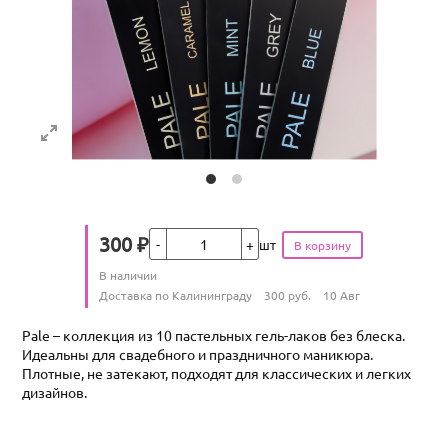
Кол-во
300
₽
шт
Цена
Количество
В наличии
:
Условия доставки
Доставка по Калининграду
300
руб.
10 Авг
Pale – коллекция из 10 пастельных гель-лаков без блеска.
Идеальны для свадебного и праздничного маникюра.
Плотные, не затекают, подходят для классических и легких
дизайнов.