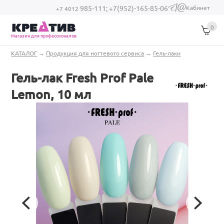
Перейти к основному содержанию
Кабинет
985-111;
+7(952)-165-85-06
(link sends e-
+7 4012
mail)
0
Магазин для профессионалов
Вы здесь
КАТАЛОГ
→
Продукция для ногтевого сервиса
→
Гель-лаки
Гель-лак Fresh Prof Pale
Lemon, 10 мл