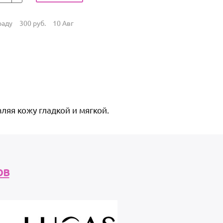
раду
300
руб.
10 Авг
яя кожу гладкой и мягкой.
ов