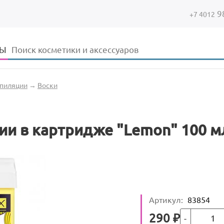
9
+7 4012
Форма поиска
Поиск
ДЫ
епиляции
→
Воски
ии в картридже "Lemon" 100 м
Артикул
:
83854
Кол-во
Цена
290
₽