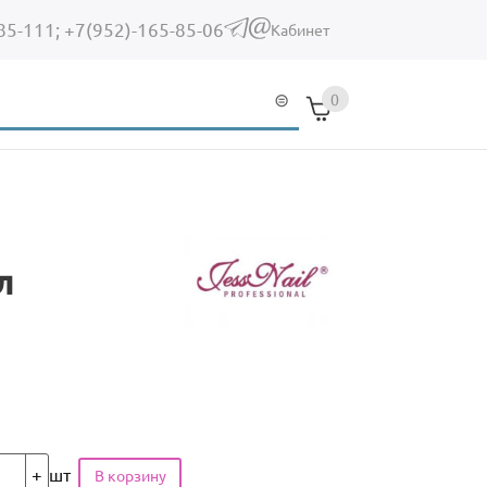
85-111;
+7(952)-165-85-06
(link sends e-mail)
Кабинет
0
л
шт