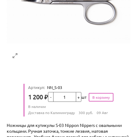
Артикул
:
NN_S-03
Кол-во
1 200
₽
шт
Цена
Количество
В наличии
:
Условия доставки
Доставка по Калининграду
300
руб.
09 Авг
Ножницы для кутикулы S-03 Nippon Nippers с овальными
кольцами. Ручная заточка, тонкие лезвия, матовая
поверхность. Удобная форма лезвий для работы с кутикулой.