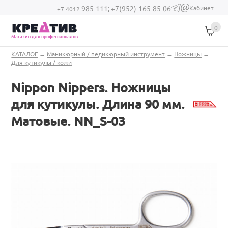
Перейти к основному содержанию
Кабинет
985-111;
+7(952)-165-85-06
(link sends e-
+7 4012
mail)
0
Магазин для профессионалов
Вы здесь
КАТАЛОГ
→
Маникюрный / педикюрный инструмент
→
Ножницы
→
Для кутикулы / кожи
Nippon Nippers. Ножницы
для кутикулы. Длина 90 мм.
Матовые. NN_S-03