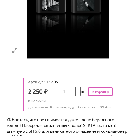
Артикул
:
HS135
Кол-во
2 250
₽
шт
Цена
Количество
В наличии
:
Условия доставки
Доставка по Калининграду
бесплатно
09 Авг
🎨 Боитесь, что цвет вымоется даже после бережного
мытья? Набор для окрашенных волос SEKTA включает:
шампунь с pH 5.0 для деликатного очищения и кондиционер